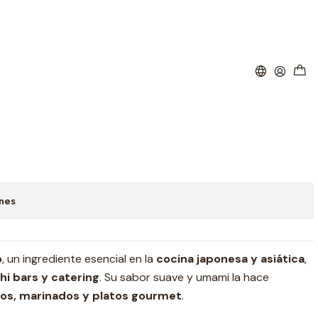
(Precio más IVA)
ar al Carro
Buy now
ritos
ones
o
, un ingrediente esencial en la
cocina japonesa y asiática
,
hi bars y catering
. Su sabor suave y umami la hace
os, marinados y platos gourmet
.