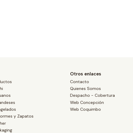
Otros enlaces
ductos
Contacto
hi
Quienes Somos
uanos
Despacho - Cobertura
landeses
Web Concepción
ngelados
Web Coquimbo
formes y Zapatos
her
kaging