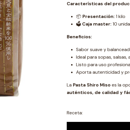
Características del produc
📦
Presentación:
1 kilo
🗳️
Caja master:
10 unid
Beneficios:
Sabor suave y balanceado
Ideal para sopas, salsas
Listo para uso profesiona
Aporta autenticidad y p
La
Pasta Shiro Miso
es la op
auténticos, de calidad y fá
Receta: