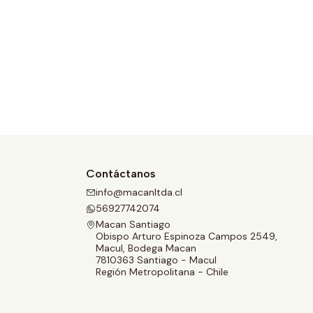
Contáctanos
info@macanltda.cl
56927742074
Macan Santiago
Obispo Arturo Espinoza Campos 2549,
Macul, Bodega Macan
7810363 Santiago - Macul
Región Metropolitana - Chile