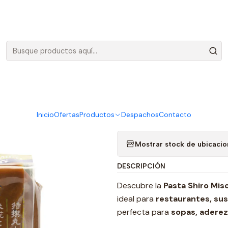
Envíos gratis en Santiago, por compras sobre 100.000 más IVA
|
Pasta Miso 
Agreg
Cantidad
Inicio
Ofertas
Productos
Despachos
Contacto
Agregar a la lista de favo
Mostrar stock de ubicaci
DESCRIPCIÓN
Descubre la
Pasta Shiro Mis
ideal para
restaurantes, sus
perfecta para
sopas, aderez