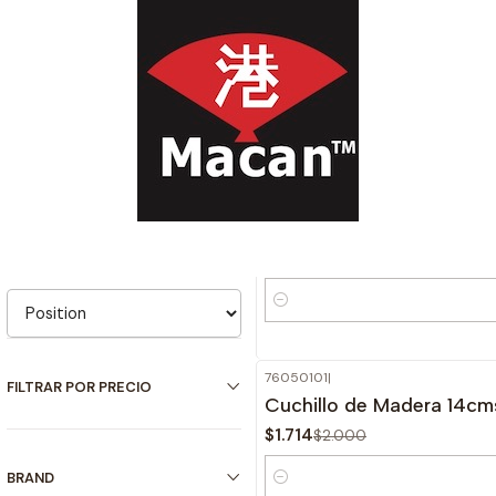
首页
Ofertas
Filter products
78050131
|
Real
-27%
1-5 of 5 products
Queso Crema Real (Preci
OFF
$7.870
$10.851
ORDENAR POR
Cantidad
76050101
|
FILTRAR POR PRECIO
-14%
Cuchillo de Madera 14cms
OFF
$1.714
$2.000
BRAND
Cantidad