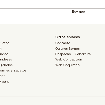
Buy now
Otros enlaces
ductos
Contacto
hi
Quienes Somos
uanos
Despacho - Cobertura
landeses
Web Concepción
ngelados
Web Coquimbo
formes y Zapatos
her
kaging