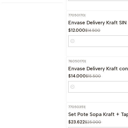
77050170
|
-17%
Envase Delivery Kraft SI
OFF
$12.000
$14.500
Cantidad
76050170
|
-10%
Envase Delivery Kraft co
OFF
$14.000
$15.500
Cantidad
77050351
|
-6%
Set Pote Sopa Kraft + Ta
OFF
$23.622
$25.000