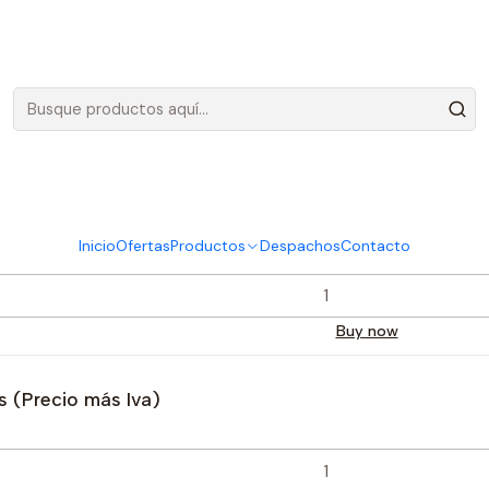
Envíos gratis en Santiago, por compras sobre 100.000 más IVA
Ofertas
o más Iva)
Inicio
Ofertas
Productos
Despachos
Contacto
Buy now
 (Precio más Iva)