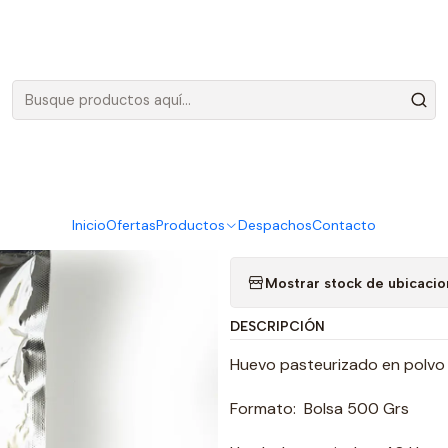
Envíos gratis en Santiago, por compras sobre 100.000 más IVA
ás IVA)
|
Huevo en Po
Agreg
Cantidad
Inicio
Ofertas
Productos
Despachos
Contacto
Agregar a la lista de favo
Mostrar stock de ubicaci
DESCRIPCIÓN
Huevo pasteurizado en polvo
Formato: Bolsa 500 Grs