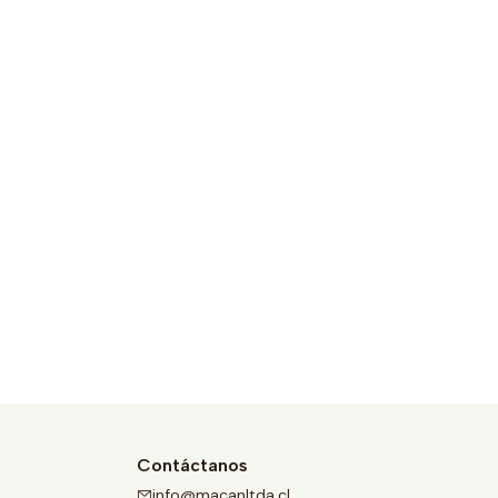
Contáctanos
info@macanltda.cl