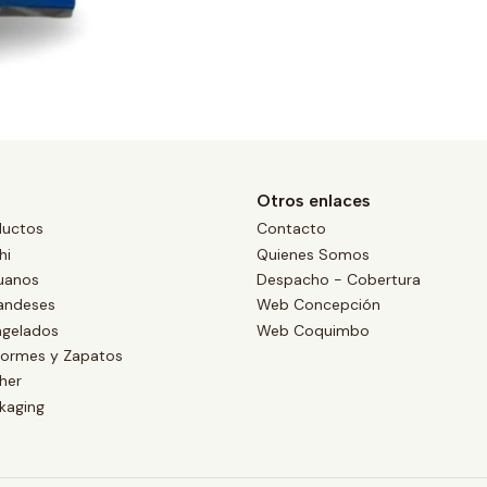
Otros enlaces
ductos
Contacto
hi
Quienes Somos
uanos
Despacho - Cobertura
landeses
Web Concepción
ngelados
Web Coquimbo
formes y Zapatos
her
kaging