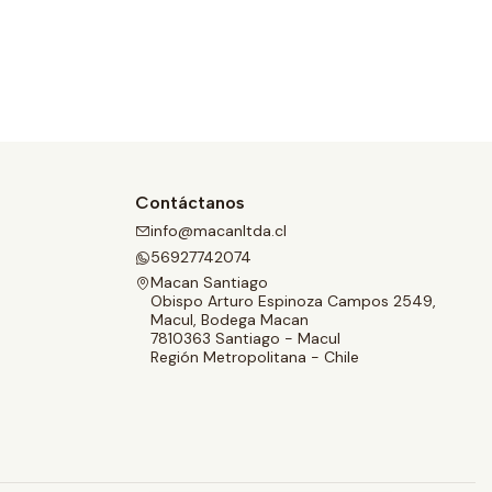
Contáctanos
info@macanltda.cl
56927742074
Macan Santiago
Obispo Arturo Espinoza Campos 2549,
Macul, Bodega Macan
7810363 Santiago - Macul
Región Metropolitana - Chile