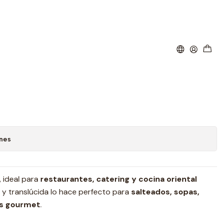
istal (Precio más Iva)
ar al Carro
Buy now
ritos
ones
, ideal para
restaurantes, catering y cocina oriental
ra y translúcida lo hace perfecto para
salteados, sopas,
os gourmet
.