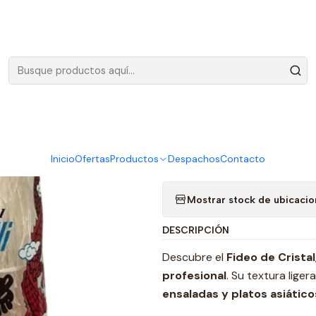
Envíos gratis en Santiago, por compras sobre 100.000 más IVA
|
Fideos de Cr
Agreg
Cantidad
Inicio
Ofertas
Productos
Despachos
Contacto
Agregar a la lista de favo
Mostrar stock de ubicaci
DESCRIPCIÓN
Descubre el
Fideo de Cristal
profesional
. Su textura lige
ensaladas y platos asiátic