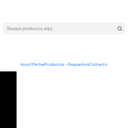
Envíos gratis en Santiago, por compras sobre 100.000 más IVA
o hacer tu primera co
 paso a paso que te ayudará definitivamente.
Inicio
Ofertas
Productos
Despachos
Contacto