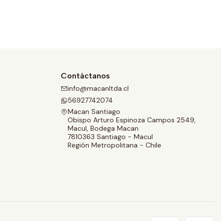
Contáctanos
info@macanltda.cl
56927742074
Macan Santiago
Obispo Arturo Espinoza Campos 2549,
Macul, Bodega Macan
7810363 Santiago - Macul
Región Metropolitana - Chile