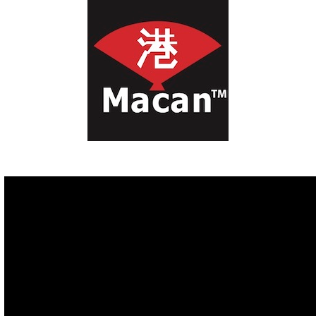
首页
Blog
Como hacer tu primera compra
Com
Revisa nuestro tutorial para realizar tu primera compra, un