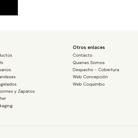
Otros enlaces
ductos
Contacto
hi
Quienes Somos
uanos
Despacho - Cobertura
landeses
Web Concepción
ngelados
Web Coquimbo
formes y Zapatos
her
kaging