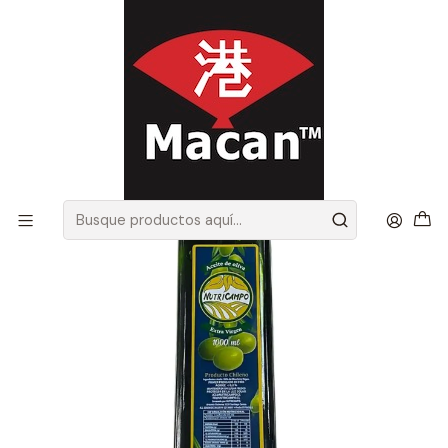
Envíos gratis en Santiago, por compras sobre 100.000 más IVA
首页
Insumos de Sushi
Aceite de Oliva Nutri Campo 1000 ML (Precio más IVA)