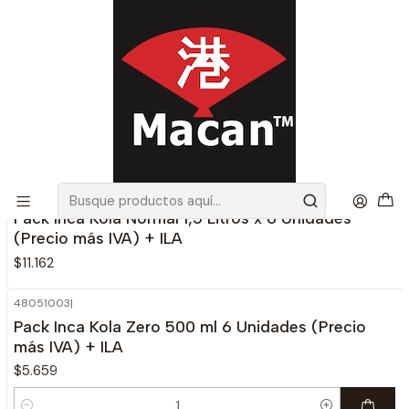
Envíos gratis en Santiago, por compras sobre 100.000 más IVA
Inicio
Gaseosas
Gaseosas
Filtros
48051000
|
Inca Kola
No disponible
Pack Inca Kola Normal 1,5 Litros x 6 Unidades
(Precio más IVA) + ILA
$11.162
48051003
|
Pack Inca Kola Zero 500 ml 6 Unidades (Precio
más IVA) + ILA
$5.659