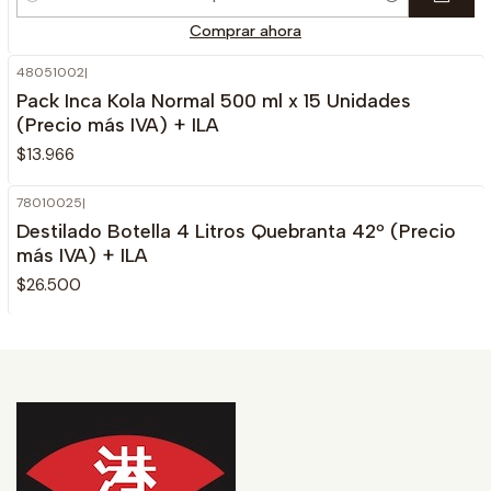
Cantidad
Comprar ahora
48051002
|
No disponible
Pack Inca Kola Normal 500 ml x 15 Unidades
(Precio más IVA) + ILA
$13.966
78010025
|
Agotado
Destilado Botella 4 Litros Quebranta 42º (Precio
más IVA) + ILA
$26.500