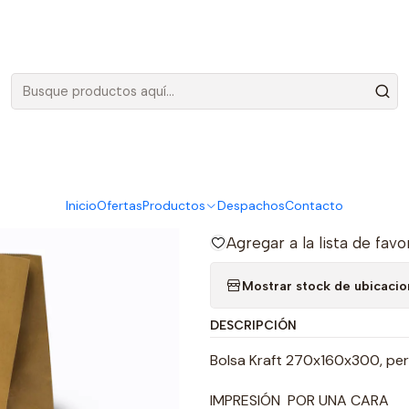
Envíos gratis en Santiago, por compras sobre 100.000 más IVA
opia 250 Unidades x Caja- (Precio más IVA)
|
Bolsa Kraft 
o marca pro
Caja- (Prec
Inicio
Ofertas
Productos
Despachos
Contacto
Agregar a la lista de favo
Mostrar stock de ubicaci
DESCRIPCIÓN
Bolsa Kraft 270x160x300, per
IMPRESIÓN POR UNA CARA