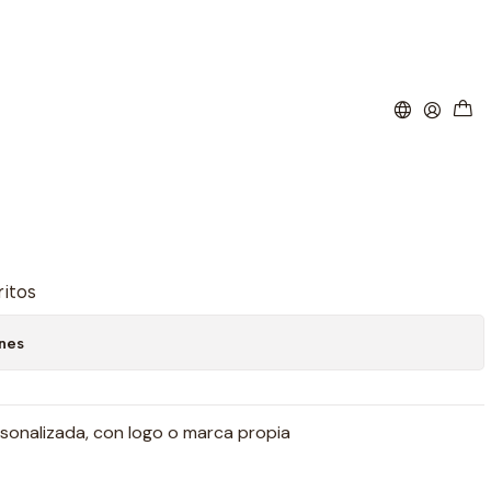
Personalizada, con logo
pia 250 Unidades x
io más IVA)
ritos
ones
sonalizada, con logo o marca propia